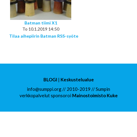
Batman tiimi X1
To 10.1.2019 14:50
Tilaa aihepiirin Batman RSS-syöte
BLOGI
|
Keskustelualue
info@sumppi.org // 2010-2019 // Sumpin
verkkopalvelut sponsoroi
Mainostoimisto Kuke